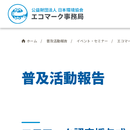
普及活動報告
イベント・セミナー
エコマ
ホーム
普
及
活
動
報
告