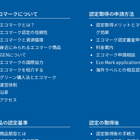
コマークについて
認定取得の申請方法
エコマークとは？
認定取得メリットとマ
エコマーク認定の信頼性
グ効果
エコマークと資源循環
エコマーク認定審査申
身近にみられるエコマーク商品
料金案内
GENについて
エコマーク申請相談
エコマークの国際協力
Eco Mark applicatio
エコマークを紹介する
海外ラベルとの相互認
グリーン購入法とエコマーク
運営体制
沿革
アクセス
品の認定基準
認定の取得後
商品類型とは
認定取得後の手続き