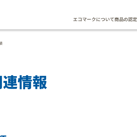
エコマークについて
商品の認
領
関
連
情
報