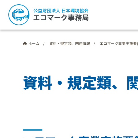
資料・規定類、関連情報
エコマーク事業実施要
ホーム
資
料
・
規
定
類
、