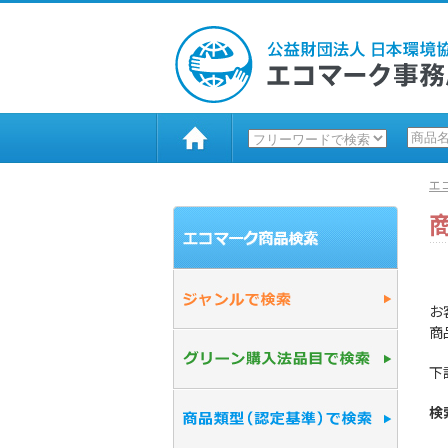
エ
お
商
下
検