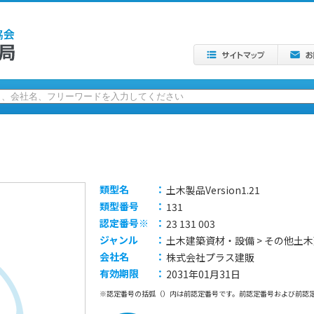
類型名
：
土木製品Version1.21
類型番号
：
131
認定番号※
：
23 131 003
ジャンル
：
土木建築資材・設備 > その他土
会社名
：
株式会社プラス建販
有効期限
：
2031年01月31日
※認定番号の括弧（）内は前認定番号です。前認定番号および前認