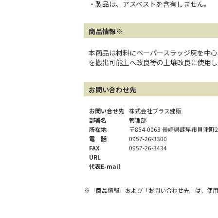
・製品は、アスベストを含有しません。
商品情報※
本商品は材料にペーパースラッジ灰を中心
を搬出可能土へ改良等の土壌改良に使用し
お問い合わせ先
お問い合せ先
株式会社プラス建販
部署名
管理部
所在地
〒854-0063 長崎県諫早市貝津町20
電 話
0957-26-3300
FAX
0957-26-3434
URL
代表E-mail
※「商品情報」および「お問い合わせ先」は、使