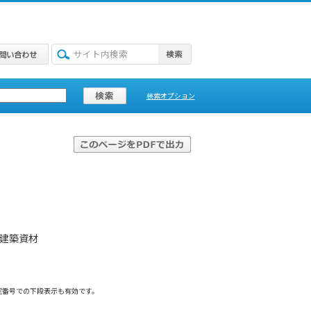
検索オプション
木建築資材
定番号での下段表示も有効です。