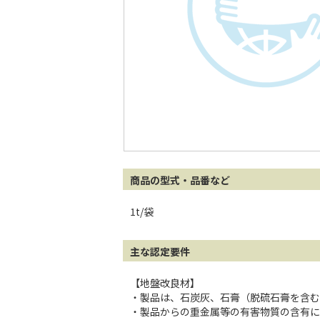
商品の型式・品番など
1t/袋
主な認定要件
【地盤改良材】
・製品は、石炭灰、石膏（脱硫石膏を含む
・製品からの重金属等の有害物質の含有に