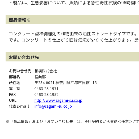
・製品は、生態影響について、魚類による急性毒性試験の96時間LC5
商品情報※
コンクリート型枠剥離剤の植物由来の油性ストレートタイプです。
です。コンクリートの仕上がり面は気泡が少なく仕上がります。臭
お問い合わせ先
お問い合せ先
相模株式会社
部署名
営業部
所在地
〒254-0021 神奈川県平塚市長瀞1-13
電 話
0463-23-1971
FAX
0463-23-1952
URL
http://www.sagami-su.co.jp
代表E-mail
info@sagami-su.co.jp
※「商品情報」および「お問い合わせ先」は、使用契約者から登録＜任意＞さ