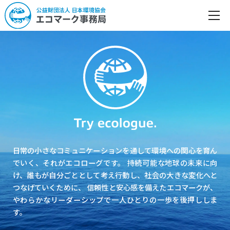
日常の小さなコミュニケーションを通して環境への関心を育ん
でいく、それがエコローグです。
持続可能な地球の未来に向
け、誰もが自分ごととして考え行動し、社会の大きな変化へと
つなげていくために、
信頼性と安心感を備えたエコマークが、
やわらかなリーダーシップで一人ひとりの一歩を後押ししま
す。