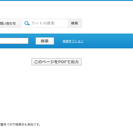
検索オプション
定番号での下段表示も有効です。