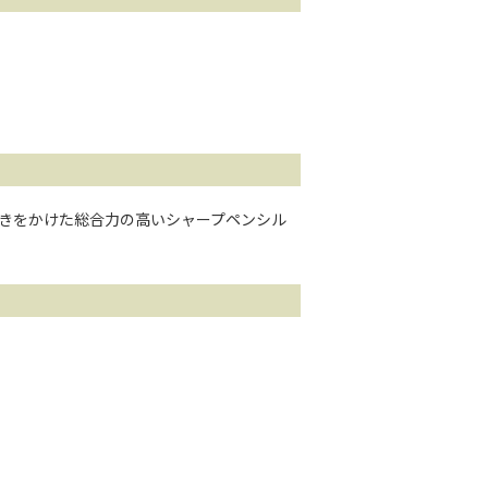
きをかけた総合力の高いシャープペンシル