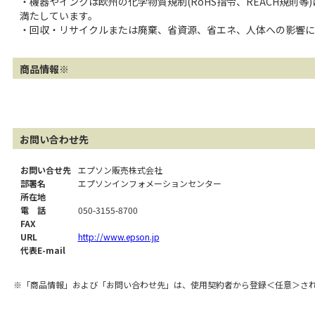
・機器やインクは欧州の化学物質規制(RoHS指令、REACH規
満たしています。
・回収・リサイクルまたは廃棄、省資源、省エネ、人体への影響に
商品情報※
お問い合わせ先
お問い合せ先
エプソン販売株式会社
部署名
エプソンインフォメーションセンター
所在地
電 話
050-3155-8700
FAX
URL
http://www.epson.jp
代表E-mail
※「商品情報」および「お問い合わせ先」は、使用契約者から登録＜任意＞さ