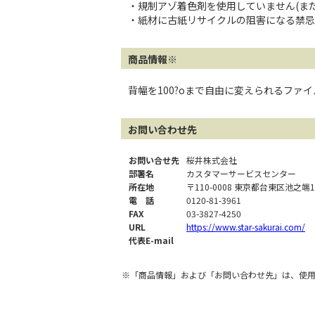
・規制アゾ着色剤を使用していません(また
・紙材に古紙リサイクルの阻害になる禁忌
商品情報※
背幅を100?oまで自由に変えられるファ
お問い合わせ先
お問い合せ先
桜井株式会社
部署名
カスタマーサービスセンター
所在地
〒110-0008 東京都台東区池之端1
電 話
0120-81-3961
FAX
03-3827-4250
URL
https://www.star-sakurai.com/
代表E-mail
※「商品情報」および「お問い合わせ先」は、使