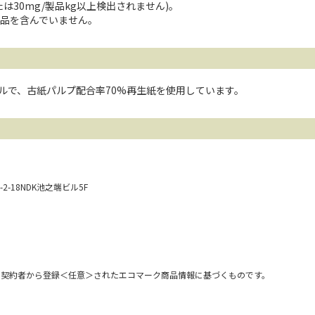
は30mg/製品kg以上検出されません)。
品を含んでいません。
イルで、古紙パルプ配合率70%再生紙を使用しています。
-2-18NDK池之端ビル5F
用契約者から登録＜任意＞されたエコマーク商品情報に基づくものです。