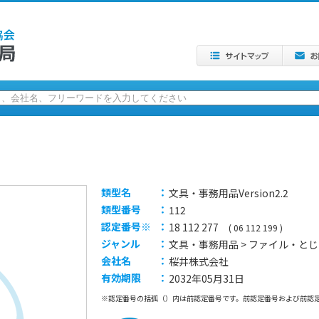
類型名
：
文具・事務用品Version2.2
類型番号
：
112
認定番号※
：
18 112 277
( 06 112 199 )
ジャンル
：
文具・事務用品 > ファイル・と
会社名
：
桜井株式会社
有効期限
：
2032年05月31日
※認定番号の括弧（）内は前認定番号です。前認定番号および前認