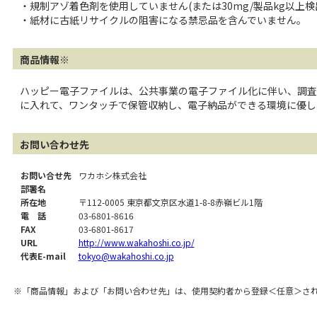
・規制アゾ着色剤を使用していません(または30mg/製品kg以上検
・紙材に古紙リサイクルの阻害になる禁忌品を含んでいません。
商品情報※
ハッピー電子ファイルは、公共事業の電子ファイル化に伴い、調査・
に入れて、ワンタッチで保管収納し、電子納品ができる環境に優し
お問い合わせ先
お問い合せ先
ワカホシ株式会社
部署名
所在地
〒112-0005 東京都文京区水道1-8-8赤嶺ビル1階
電 話
03-6801-8616
FAX
03-6801-8617
URL
http://www.wakahoshi.co.jp/
代表E-mail
tokyo@wakahoshi.co.jp
※「商品情報」および「お問い合わせ先」は、使用契約者から登録＜任意＞さ