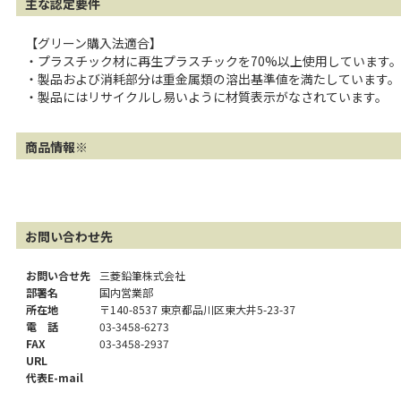
主な認定要件
【グリーン購入法適合】
・プラスチック材に再生プラスチックを70%以上使用しています
・製品および消耗部分は重金属類の溶出基準値を満たしています。
・製品にはリサイクルし易いように材質表示がなされています。
商品情報※
お問い合わせ先
お問い合せ先
三菱鉛筆株式会社
部署名
国内営業部
所在地
〒140-8537 東京都品川区東大井5-23-37
電 話
03-3458-6273
FAX
03-3458-2937
URL
代表E-mail