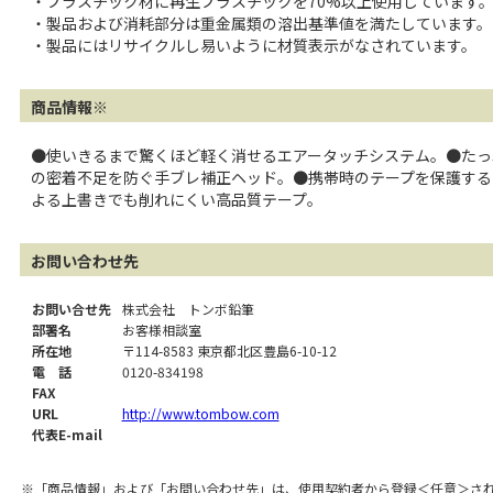
・プラスチック材に再生プラスチックを70%以上使用しています
・製品および消耗部分は重金属類の溶出基準値を満たしています。
・製品にはリサイクルし易いように材質表示がなされています。
商品情報※
●使いきるまで驚くほど軽く消せるエアータッチシステム。●たっ
の密着不足を防ぐ手ブレ補正ヘッド。●携帯時のテープを保護する
よる上書きでも削れにくい高品質テープ。
お問い合わせ先
お問い合せ先
株式会社 トンボ鉛筆
部署名
お客様相談室
所在地
〒114-8583 東京都北区豊島6-10-12
電 話
0120-834198
FAX
URL
http://www.tombow.com
代表E-mail
※「商品情報」および「お問い合わせ先」は、使用契約者から登録＜任意＞さ