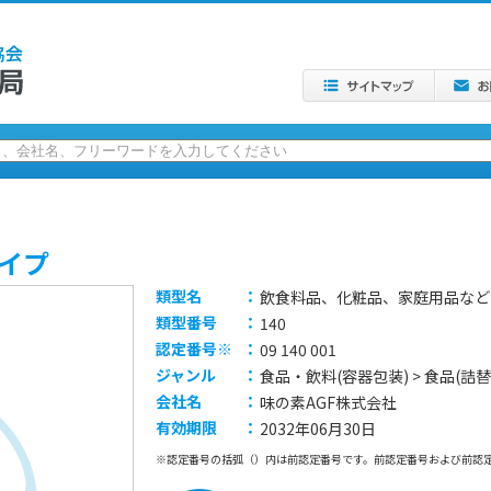
タイプ
類型名
：
飲食料品、化粧品、家庭用品などの容器
類型番号
：
140
認定番号※
：
09 140 001
ジャンル
：
食品・飲料(容器包装) > 食品(詰替
会社名
：
味の素AGF株式会社
有効期限
：
2032年06月30日
※認定番号の括弧（）内は前認定番号です。前認定番号および前認