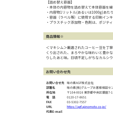
【詰め替え容器】
・本体の内容物を詰め替えて本体容器を繰
・内容物1リットル(あるいは1000g)あ
・容器（ラベル等）に使用する印刷インキ
・プラスチック添加物・色剤は、ポジティ
商品情報※
＜マキシム＞厳選されたコーヒー豆を丁寧
くり出された、まろやかな味わいと豊かな
りしたあと味。日頃不足しがちなカルシウ
お問い合わせ先
お問い合せ先
味の素AGF株式会社
部署名
味の素(株)グループお客様相談セ
所在地
〒104-0016 東京都中央区銀座7-
電 話
0120-17-8651
FAX
03-5302-7557
URL
https://agf.ajinomoto.co.jp/
代表E-mail