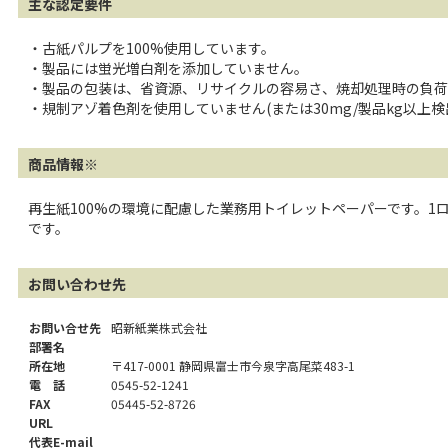
主な認定要件
・古紙パルプを100%使用しています。
・製品には蛍光増白剤を添加していません。
・製品の包装は、省資源、リサイクルの容易さ、焼却処理時の負荷
・規制アゾ着色剤を使用していません(または30mg/製品kg以上検
商品情報※
再生紙100%の環境に配慮した業務用トイレットペーパーです。
です。
お問い合わせ先
お問い合せ先
昭新紙業株式会社
部署名
所在地
〒417-0001 静岡県富士市今泉字高尾菜483-1
電 話
0545-52-1241
FAX
05445-52-8726
URL
代表E-mail