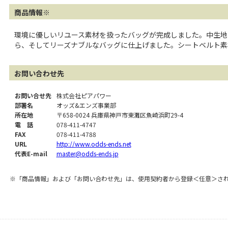
商品情報※
環境に優しいリユース素材を扱ったバッグが完成しました。中生地
ら、そしてリーズナブルなバッグに仕上げました。シートベルト素
お問い合わせ先
お問い合せ先
株式会社ピアパワー
部署名
オッズ&エンズ事業部
所在地
〒658-0024 兵庫県神戸市東灘区魚崎浜町29-4
電 話
078-411-4747
FAX
078-411-4788
URL
http://www.odds-ends.net
代表E-mail
master@odds-ends.jp
※「商品情報」および「お問い合わせ先」は、使用契約者から登録＜任意＞さ