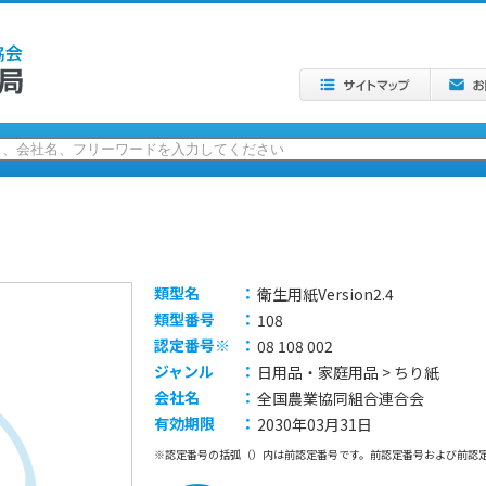
類型名
：
衛生用紙Version2.4
類型番号
：
108
認定番号※
：
08 108 002
ジャンル
：
日用品・家庭用品 > ちり紙
会社名
：
全国農業協同組合連合会
有効期限
：
2030年03月31日
※認定番号の括弧（）内は前認定番号です。前認定番号および前認