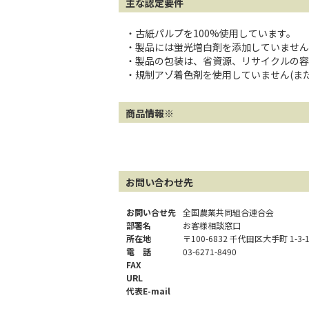
主な認定要件
・古紙パルプを100%使用しています。
・製品には蛍光増白剤を添加していません
・製品の包装は、省資源、リサイクルの容
・規制アゾ着色剤を使用していません(また
商品情報※
お問い合わせ先
お問い合せ先
全国農業共同組合連合会
部署名
お客様相談窓口
所在地
〒100-6832 千代田区大手町 1-3-
電 話
03-6271-8490
FAX
URL
代表E-mail