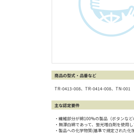
商品の型式・品番など
TR-0413-008、TR-0414-008、TN-00
主な認定要件
・繊維部分が綿100%の製品（ボタンな
・無漂白綿であって、蛍光増白剤を使用し
・製品への化学物質(基準で規定された化