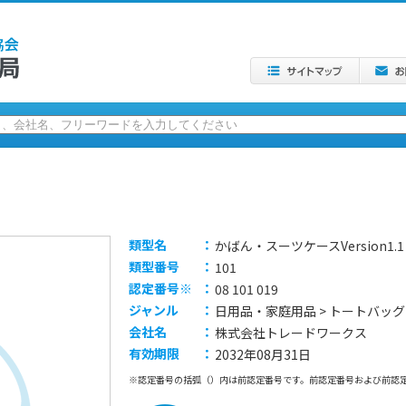
類型名
：
かばん・スーツケースVersion1.1
類型番号
：
101
認定番号※
：
08 101 019
ジャンル
：
日用品・家庭用品 > トートバッグ
会社名
：
株式会社トレードワークス
有効期限
：
2032年08月31日
※認定番号の括弧（）内は前認定番号です。前認定番号および前認