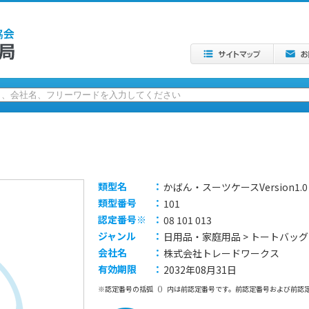
類型名
：
かばん・スーツケースVersion1.0
類型番号
：
101
認定番号※
：
08 101 013
ジャンル
：
日用品・家庭用品 > トートバッグ
会社名
：
株式会社トレードワークス
有効期限
：
2032年08月31日
※認定番号の括弧（）内は前認定番号です。前認定番号および前認