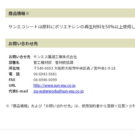
商品情報※
サンエコシートは原料にポリエチレンの再生材料を50%以上使用
お問い合わせ先
お問い合せ先
サンエス護謨工業株式会社
部署名
管工機材部 管材統括課
所在地
〒540-0003 大阪府大阪市中央区森ノ宮中央1-9-18
電 話
06-6942-5681
FAX
06-6946-0099
URL
http://www.sun-esu.co.jp
代表E-mail
sss-waterworks@sun-esu.co.jp
※「商品情報」および「お問い合わせ先」は、使用契約者から登録＜任意＞さ