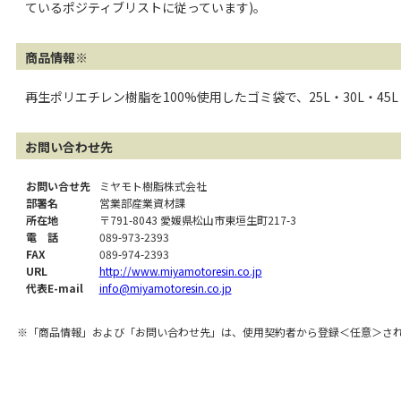
ているポジティブリストに従っています)。
商品情報※
再生ポリエチレン樹脂を100%使用したゴミ袋で、25L・30L・45
お問い合わせ先
お問い合せ先
ミヤモト樹脂株式会社
部署名
営業部産業資材課
所在地
〒791-8043 愛媛県松山市東垣生町217-3
電 話
089-973-2393
FAX
089-974-2393
URL
http://www.miyamotoresin.co.jp
代表E-mail
info@miyamotoresin.co.jp
※「商品情報」および「お問い合わせ先」は、使用契約者から登録＜任意＞さ